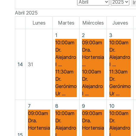
I
Abril 2025
Lunes
Martes
Miércoles
Jueves
1
2
3
10:00am
09:00am
10:00am
Dr.
Dra.
Dr.
Alejandro
Hortensia
Alejandro
14
31
I ...
...
I ...
11:30am
10:00am
11:30am
Dr.
Dr.
Dr.
Gerónimo
Alejandro
Gerónimo
Ur ...
I ...
Ur ...
7
8
9
10
09:00am
10:00am
09:00am
10:00am
Dra.
Dr.
Dra.
Dr.
Hortensia
Alejandro
Hortensia
Alejandro
15
...
I ...
...
I ...