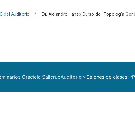
6 del Auditorio
Dr. Alejandro Illanes Curso de "Topología Gen
eminarios Graciela Salicrup
Auditorio
Salones de clases
P