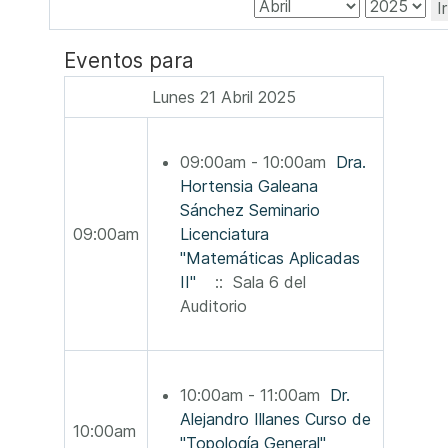
I
Eventos para
Lunes 21 Abril 2025
09:00am - 10:00am
Dra.
Hortensia Galeana
Sánchez Seminario
09:00am
Licenciatura
"Matemáticas Aplicadas
II"
:: Sala 6 del
Auditorio
10:00am - 11:00am
Dr.
Alejandro Illanes Curso de
10:00am
"Topología General"