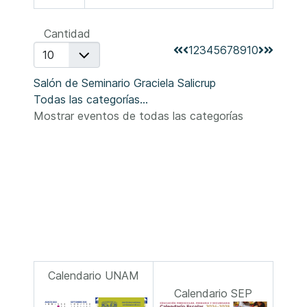
Lista de límites de paginación
Cantidad
1
2
3
4
5
6
7
8
9
10
Salón de Seminario Graciela Salicrup
Todas las categorías...
Mostrar eventos de todas las categorías
Calendario UNAM
Calendario SEP