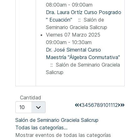
08:00am - 09:00am
Dra. Laura Ortíz Curso Posgrado
" Ecuación"
:: Salón de
Seminario Graciela Salicrup
Viernes 07 Marzo 2025
09:00am - 10:30am
Dr. José Simental Curso
Maestría "Álgebra Conmutativa"
:: Salón de Seminario Graciela
Salicrup
Lista de límites de paginación
Cantidad
3
4
5
6
7
8
9
10
11
12
Salón de Seminario Graciela Salicrup
Todas las categorías...
Mostrar eventos de todas las categorías