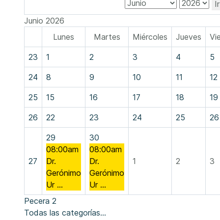
I
Junio 2026
Lunes
Martes
Miércoles
Jueves
Vi
23
1
2
3
4
5
24
8
9
10
11
12
25
15
16
17
18
19
26
22
23
24
25
26
29
30
08:00am
08:00am
27
Dr.
Dr.
1
2
3
Gerónimo
Gerónimo
Ur ...
Ur ...
Pecera 2
Todas las categorías...