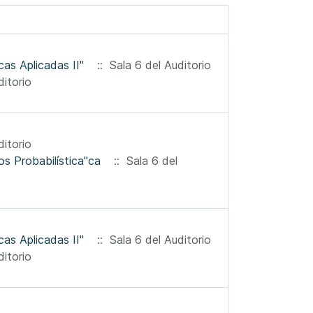
as Aplicadas II"
:: Sala 6 del Auditorio
itorio
itorio
Dr. Gerónimo Uribe Curso Avanzado de Posgrado "Teoría de Números Probabilística"ca
:: Sala 6 del
as Aplicadas II"
:: Sala 6 del Auditorio
itorio