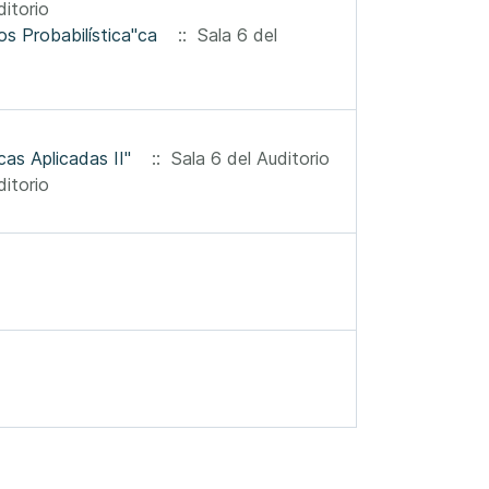
itorio
Dr. Gerónimo Uribe Curso Avanzado de Posgrado "Teoría de Números Probabilística"ca
:: Sala 6 del
as Aplicadas II"
:: Sala 6 del Auditorio
itorio