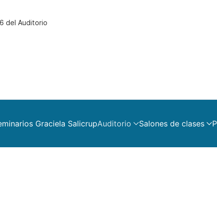
6 del Auditorio
eminarios Graciela Salicrup
Auditorio
Salones de clases
P