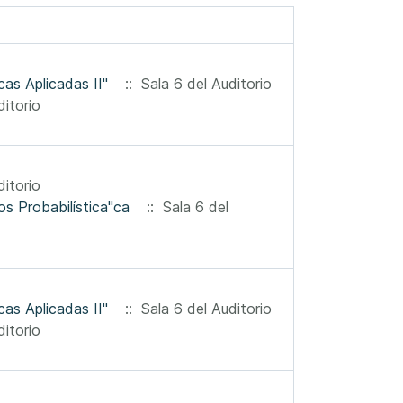
as Aplicadas II"
:: Sala 6 del Auditorio
itorio
itorio
Dr. Gerónimo Uribe Curso Avanzado de Posgrado "Teoría de Números Probabilística"ca
:: Sala 6 del
as Aplicadas II"
:: Sala 6 del Auditorio
itorio