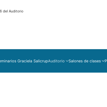
6 del Auditorio
eminarios Graciela Salicrup
Auditorio
Salones de clases
P