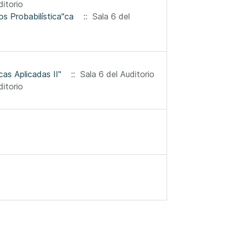
itorio
Dr. Gerónimo Uribe Curso Avanzado de Posgrado "Teoría de Números Probabilística"ca
:: Sala 6 del
as Aplicadas II"
:: Sala 6 del Auditorio
itorio