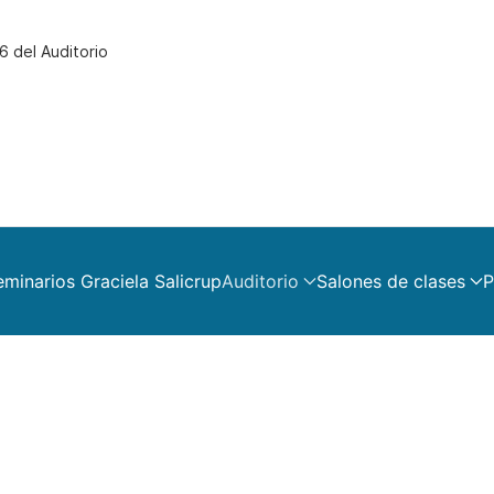
6 del Auditorio
eminarios Graciela Salicrup
Auditorio
Salones de clases
P