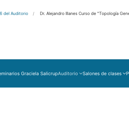
6 del Auditorio
Dr. Alejandro Illanes Curso de "Topología Gen
eminarios Graciela Salicrup
Auditorio
Salones de clases
P