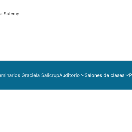
a Salicrup
eminarios Graciela Salicrup
Auditorio
Salones de clases
P