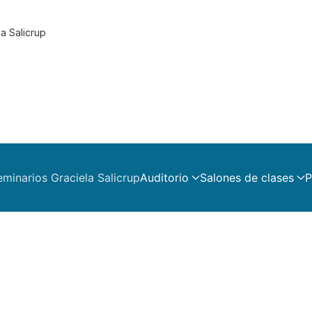
a Salicrup
eminarios Graciela Salicrup
Auditorio
Salones de clases
P