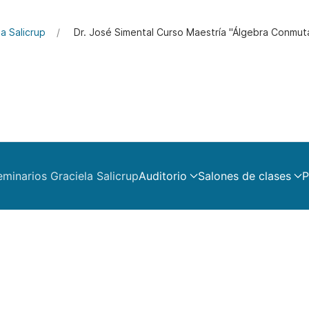
a Salicrup
Dr. José Simental Curso Maestría "Álgebra Conmut
eminarios Graciela Salicrup
Auditorio
Salones de clases
P