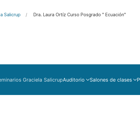
a Salicrup
Dra. Laura Ortíz Curso Posgrado " Ecuación"
eminarios Graciela Salicrup
Auditorio
Salones de clases
P