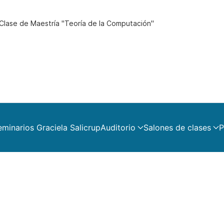
 Clase de Maestría "Teoría de la Computación"
eminarios Graciela Salicrup
Auditorio
Salones de clases
P