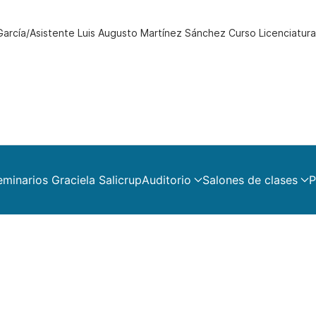
García/Asistente Luis Augusto Martínez Sánchez Curso Licenciatura
eminarios Graciela Salicrup
Auditorio
Salones de clases
P