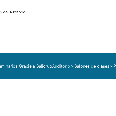
6 del Auditorio
eminarios Graciela Salicrup
Auditorio
Salones de clases
P