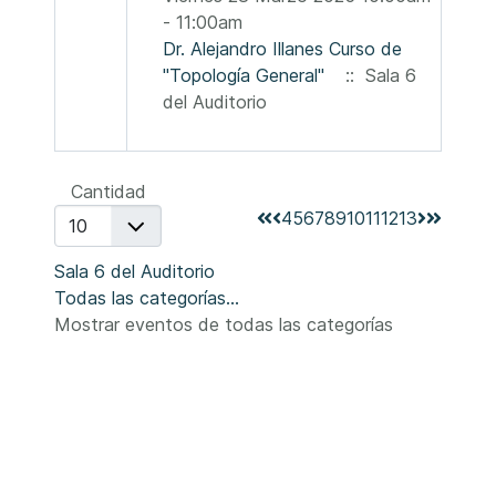
- 11:00am
Dr. Alejandro Illanes Curso de
"Topología General"
:: Sala 6
del Auditorio
Lista de límites de paginación
Cantidad
4
5
6
7
8
9
10
11
12
13
Sala 6 del Auditorio
Todas las categorías...
Mostrar eventos de todas las categorías