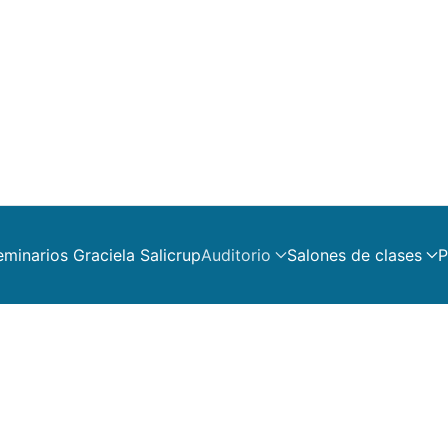
eminarios Graciela Salicrup
Auditorio
Salones de clases
P