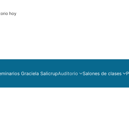
torio hoy
eminarios Graciela Salicrup
Auditorio
Salones de clases
P