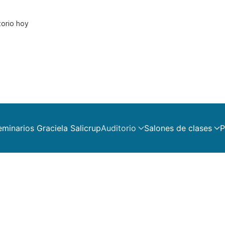
torio hoy
eminarios Graciela Salicrup
Auditorio
Salones de clases
P