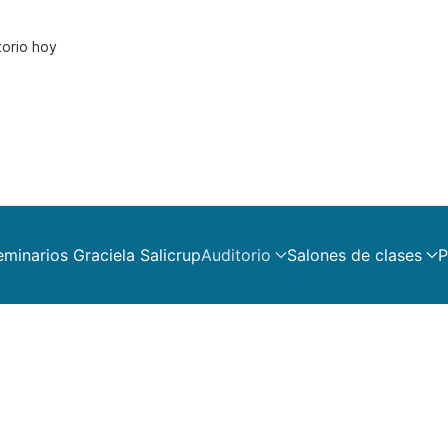
torio hoy
eminarios Graciela Salicrup
Auditorio
Salones de clases
P