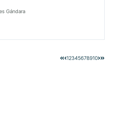
les Gándara
1
2
3
4
5
6
7
8
9
10