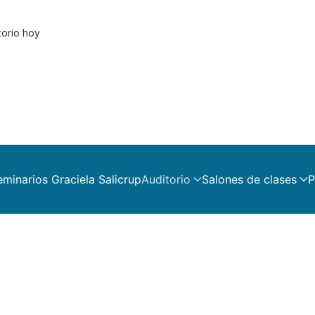
torio hoy
eminarios Graciela Salicrup
Auditorio
Salones de clases
P