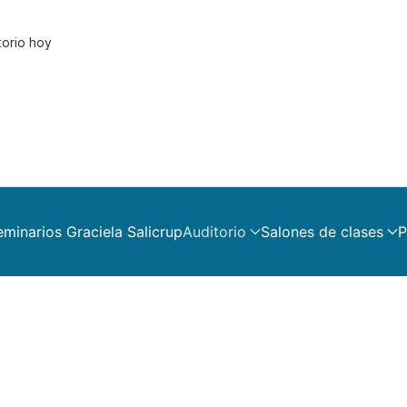
torio hoy
eminarios Graciela Salicrup
Auditorio
Salones de clases
P