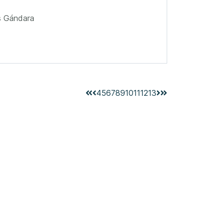
s Gándara
4
5
6
7
8
9
10
11
12
13